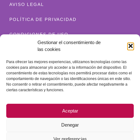
AVISO LEGAL
POLÍTICA DE PRIVACIDAD
CONDICIONES DE USO
Gestionar el consentimiento de
las cookies
ENVÍO Y DEVOLUCIONES
Para ofrecer las mejores experiencias, utilizamos tecnologías como las
POLÍTICA DE COOKIES
cookies para almacenar y/o acceder a la información del dispositivo. El
consentimiento de estas tecnologías nos permitirá procesar datos como el
comportamiento de navegación o las identificaciones únicas en este sitio.
Contacto
No consentir o retirar el consentimiento, puede afectar negativamente a
+34 628 520 654
ciertas características y funciones.
info@granatherapy.com
Aceptar
© 2026 Ganatherapy LLC. All rights reserved. - Diseño web
Guellcom
Denegar
Ver preferencias