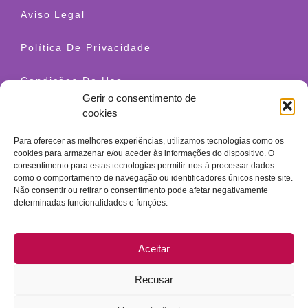
Aviso Legal
Política De Privacidade
Condições De Uso
Gerir o consentimento de
cookies
Envio E Devoluções
Para oferecer as melhores experiências, utilizamos tecnologias como os
Política De Cookies
cookies para armazenar e/ou aceder às informações do dispositivo. O
consentimento para estas tecnologias permitir-nos-á processar dados
como o comportamento de navegação ou identificadores únicos neste site.
Contato
Não consentir ou retirar o consentimento pode afetar negativamente
+34 628 520 654
determinadas funcionalidades e funções.
info@granatherapy.com
Aceitar
© 2026 Ganatherapy LLC. Todos os direitos reservados. -
Design web Guellcom
Recusar