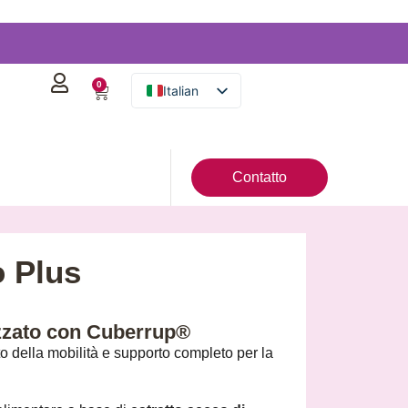
0
Italian
Spanish
English
Contatto
German
French
Portuguese
o Plus
dizzato con Cuberrup®
to della mobilità e supporto completo per la