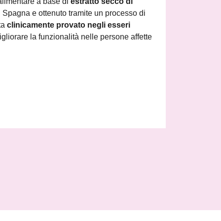
alimentare a base di
estratto secco di
in Spagna e ottenuto tramite un processo di
ata
clinicamente provato negli esseri
igliorare la funzionalità nelle persone affette