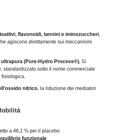
?
oattivi, flavonoidi, tannini e iminozuccheri
,
 che agiscono direttamente sui meccanismi
 ultrapura (Pure-Hydro Process®)
, Si
le, standardizzato sotto il nome commerciale
 fisiologica.
ll'ossido nitrico
, la riduzione dei mediatori
Mobilità
petto a 46,1 % per il placebo
equilibrio funzionale