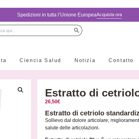
Acquista ora
Spedizioni in tutta l’Unione Europea
Botón de búsqueda
ar:
tta
Ciencia Salud
Notizia
Contatto
Estratto di cetriol
26,50
€
Estratto di cetriolo standar
Sollievo dal dolore articolare, miglioramen
salute delle articolazioni.