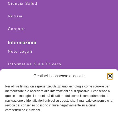
Ciencia Salud
Notizia
Contatto
Informazioni
Note Legali
Informativa Sulla Privacy
Gestisci il consenso ai cookie
Condizioni D’uso
Per offrire le migliori esperienze, utilizziamo tecnologie come i cookie per
Spedizioni E Resi
memorizzare e/o accedere alle informazioni del dispositivo. Il consenso a
queste tecnologie ci permetterà di trattare dati come il comportamento di
navigazione o identificatori univoci su questo sito. Il mancato consenso o la
Cookie Policy
revoca del consenso possono influire negativamente su alcune
caratteristiche e funzioni.
Contatto