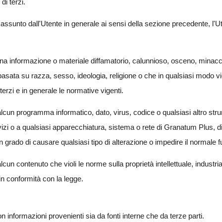
di terzi.
 assunto dall'Utente in generale ai sensi della sezione precedente, l'Ute
na informazione o materiale diffamatorio, calunnioso, osceno, minacc
asata su razza, sesso, ideologia, religione o che in qualsiasi modo violi 
terzi e in generale le normative vigenti.
lcun programma informatico, dato, virus, codice o qualsiasi altro stru
zi o a qualsiasi apparecchiatura, sistema o rete di Granatum Plus, di 
 in grado di causare qualsiasi tipo di alterazione o impedire il normale
 contenuto che violi le norme sulla proprietà intellettuale, industriale 
 in conformità con la legge.
informazioni provenienti sia da fonti interne che da terze parti.