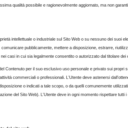
ima qualità possibile e ragionevolmente aggiornato, ma non garantisce
rietà intellettuale o industriale sul Sito Web o su nessuno dei suoi ele
 comunicare pubblicamente, mettere a disposizione, estrarre, riutilizzar
casi in cui sia legalmente consentito o autorizzato dal titolare dei di
l Contenuto per il suo esclusivo uso personale e privato sui propri si
ività commerciali o professionali. L'Utente deve astenersi dall'ottener
sposizione o indicati a tale scopo, o da quelli comunemente utilizzati
one del Sito Web). L'Utente deve in ogni momento rispettare tutti i diri