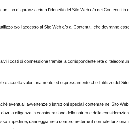
un tipo di garanzia circa l'idoneità del Sito Web e/o dei Contenuti in e
 l'utilizzo e/o l'accesso al Sito Web e/o ai Contenuti, che dovranno esse
 salvi i costi di connessione tramite la corrispondente rete di telecomu
evole e accetta volontariamente ed espressamente che l'utilizzo del Sit
nché eventuali avvertenze o istruzioni speciali contenute nel Sito Web,
dovuta diligenza in considerazione della natura e della considerazione d
 possa impedirne, danneggiarne o comprometterne il normale funzionamento