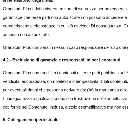
ai file elettronici degli utenti.
Granatum Plus adotta diverse misure di sicurezza per proteggere il Si
garantisce che terze parti non autorizzate non possano accedere a info
caratteristiche e circostanze in cui ciò avviene. Di conseguenza, 
accesso non autorizzato.
Granatum Plus non sarà in nessun caso responsabile dell'uso che gli
4.2.- Esclusione di garanzie e responsabilità per i contenuti.
Granatum Plus non modifica i contenuti di terze parti pubblicati sul S
veridicità, accuratezza, completezza o tempestività di tali contenu
per eventuali danni che possano derivare da:
(Io)
la mancanza di leg
l'inadeguatezza a qualsiasi scopo e la frustrazione delle aspettativ
dati forniti nel Contenuto, inclusa, a titolo esemplificativo ma non esa
5. Collegamenti ipertestuali.