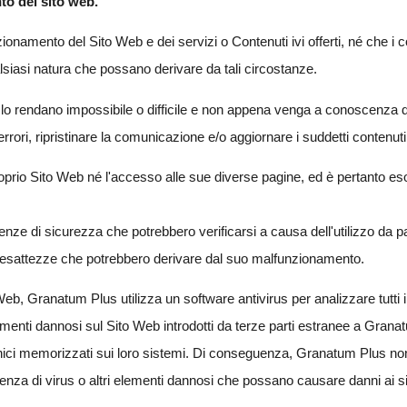
to del sito web.
zionamento del Sito Web e dei servizi o Contenuti ivi offerti, né che i 
lsiasi natura che possano derivare da tali circostanze.
o rendano impossibile o difficile e non appena venga a conoscenza di
errori, ripristinare la comunicazione e/o aggiornare i suddetti contenuti
proprio Sito Web né l'accesso alle sue diverse pagine, ed è pertanto es
nze di sicurezza che potrebbero verificarsi a causa dell'utilizzo da pa
 inesattezze che potrebbero derivare dal suo malfunzionamento.
to Web, Granatum Plus utilizza un software antivirus per analizzare tutti 
lementi dannosi sul Sito Web introdotti da terze parti estranee a Gr
lettronici memorizzati sui loro sistemi. Di conseguenza, Granatum Plus
enza di virus o altri elementi dannosi che possano causare danni ai sis