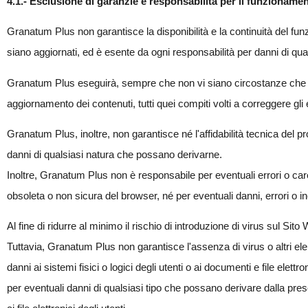
4.1.- Esclusione di garanzie e responsabilità per il funzionamen
Granatum Plus non garantisce la disponibilità e la continuità del fun
siano aggiornati, ed è esente da ogni responsabilità per danni di qua
Granatum Plus eseguirà, sempre che non vi siano circostanze che l
aggiornamento dei contenuti, tutti quei compiti volti a correggere gli 
Granatum Plus, inoltre, non garantisce né l'affidabilità tecnica del 
danni di qualsiasi natura che possano derivarne.
Inoltre, Granatum Plus non è responsabile per eventuali errori o care
obsoleta o non sicura del browser, né per eventuali danni, errori o
Al fine di ridurre al minimo il rischio di introduzione di virus sul Si
Tuttavia, Granatum Plus non garantisce l'assenza di virus o altri e
danni ai sistemi fisici o logici degli utenti o ai documenti e file e
per eventuali danni di qualsiasi tipo che possano derivare dalla pres