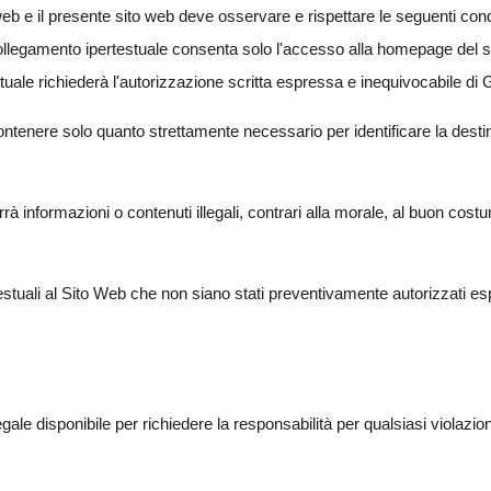
o web e il presente sito web deve osservare e rispettare le seguenti cond
collegamento ipertestuale consenta solo l'accesso alla homepage del 
stuale richiederà l'autorizzazione scritta espressa e inequivocabile d
contenere solo quanto strettamente necessario per identificare la dest
terrà informazioni o contenuti illegali, contrari alla morale, al buon c
ertestuali al Sito Web che non siano stati preventivamente autorizzati
legale disponibile per richiedere la responsabilità per qualsiasi violazi