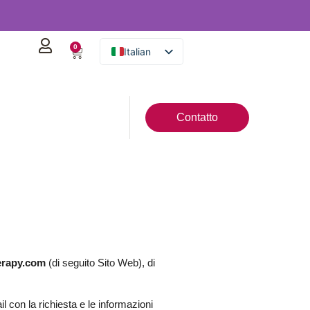
0
Italian
Spanish
English
Contatto
German
French
Portuguese
rapy.com
(di seguito Sito Web), di
l con la richiesta e le informazioni