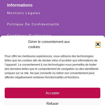
Informations
Mentions Légales
Politique De Confidentialité
Conditions D’utilisation
Gérer le consentement aux
Livraison Et Retours
cookies
Pour offrir les meilleures expériences, nous utilisons des technologies
Politique Relative Aux Cookies
telles que les cookies afin de stocker et/ou d’accéder aux informations de
l’appareil. Le consentement à ces technologies nous permettra de traiter
des données telles que le comportement de navigation ou des identifiants
Contact
uniques sur ce site. Ne pas consentir ou retirer son consentement peut
+34 628 520 654
affecter négativement certaines fonctionnalités et fonctions.
info@granatherapy.com
Accepter
© 2026 Ganatherapy LLC. Tous droits réservés. - Conception
web Guellcom
Refuser