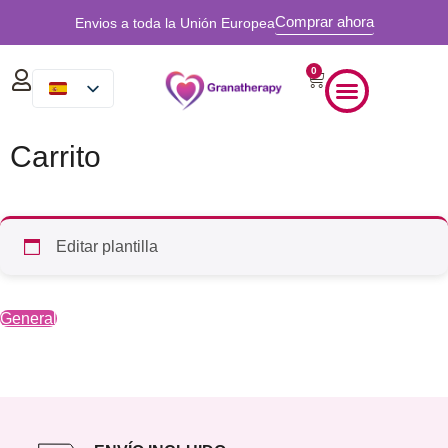
Comprar ahora
Envios a toda la Unión Europea
0
Carrito
Editar plantilla
General